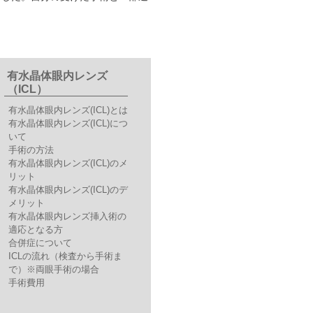
有水晶体眼内レンズ
（ICL）
有水晶体眼内レンズ(ICL)とは
有水晶体眼内レンズ(ICL)につ
いて
手術の方法
有水晶体眼内レンズ(ICL)のメ
リット
有水晶体眼内レンズ(ICL)のデ
メリット
有水晶体眼内レンズ挿入術の
適応となる方
合併症について
ICLの流れ（検査から手術ま
で）※両眼手術の場合
手術費用