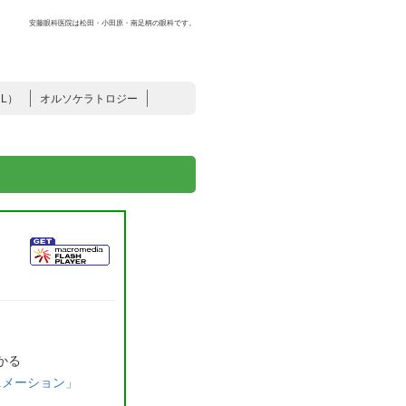
安藤眼科医院は松田・小田原・南足柄の眼科です。
L）
オルソケラトロジー
は
かる
ニメーション」